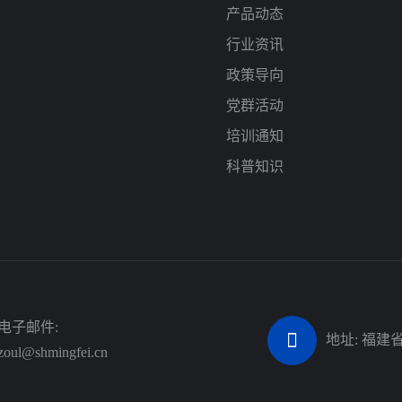
产品动态
行业资讯
政策导向
党群活动
培训通知
科普知识
电子邮件:

地址: 福建
zoul@shmingfei.cn