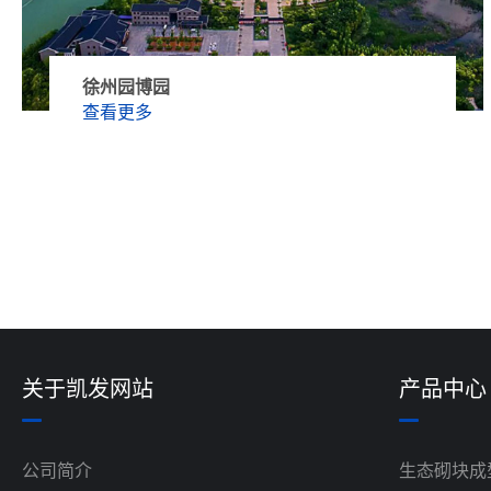
徐州园博园
查看更多
关于凯发网站
产品中心
公司简介
生态砌块成