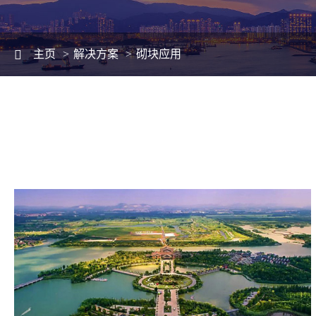
主页
解决方案
砌块应用