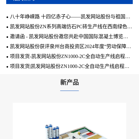
八十年峥嵘路 十四亿赤子心——凯发网站股份与祖国共
荣耀
凯发网站股份ZN系列高端仿石PC砖生产线在西南绿色建
材龙头企业成功投产
邀请函 - 凯发网站股份邀您共赴中国国际混凝土博览
会！
凯发网站股份获评泉州台商投资区2024年度“劳动保障守
法诚信A级企业”称号
项目发货-凯发网站股份ZN1000-2C全自动生产线启程远
航东南亚
项目发货|凯发网站股份ZN1000-2C全自动生产线启程远
航东南亚
新产品