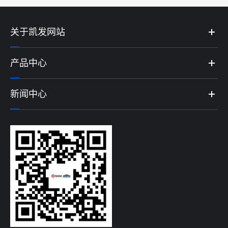
关于凯发网站
产品中心
新闻中心