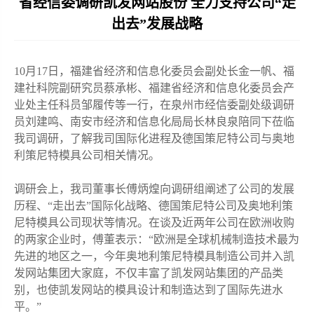
省经信委调研凯发网站股份 全力支持公司“走
出去”发展战略
10月17日，福建省经济和信息化委员会副处长金一帆、福
建社科院副研究员蔡承彬、福建省经济和信息化委员会产
业处主任科员邹履传等一行，在泉州市经信委副处级调研
员刘建鸣、南安市经济和信息化局局长林良泉陪同下莅临
我司调研，了解我司国际化进程及德国策尼特公司与奥地
利策尼特模具公司相关情况。
调研会上，我司董事长傅炳煌向调研组阐述了公司的发展
历程、“走出去”国际化战略、德国策尼特公司及奥地利策
尼特模具公司现状等情况。在谈及近两年公司在欧洲收购
的两家企业时，傅董表示：“欧洲是全球机械制造技术最为
先进的地区之一，今年奥地利策尼特模具制造公司并入凯
发网站集团大家庭，不仅丰富了凯发网站集团的产品类
别，也使凯发网站的模具设计和制造达到了国际先进水
平。”