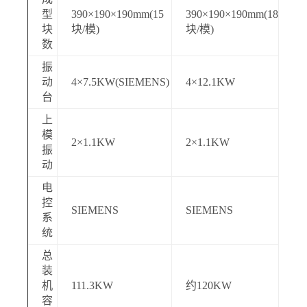
型
390×190×190mm(15
390×190×190mm(18
块
块/模)
块/模)
数
振
动
4×7.5KW(SIEMENS)
4×12.1KW
台
上
模
2×1.1KW
2×1.1KW
振
动
电
控
SIEMENS
SIEMENS
系
统
总
装
机
111.3KW
约120KW
容