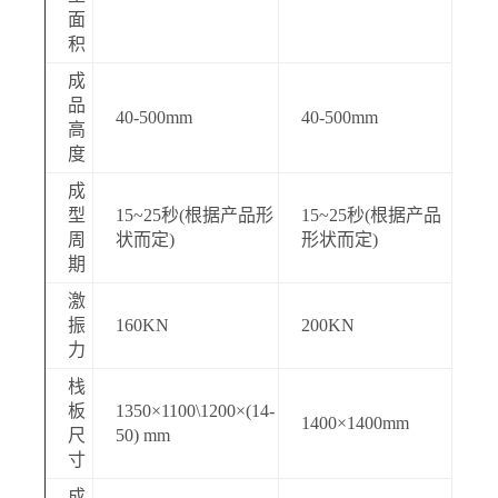
面
积
成
品
40-500mm
40-500mm
高
度
成
型
15~25秒(根据产品形
15~25秒(根据产品
周
状而定)
形状而定)
期
激
振
160KN
200KN
力
栈
板
1350×1100\1200×(14-
1400×1400mm
尺
50) mm
寸
成