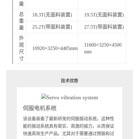
量
总
18.3T(无面料装置)
19.5T(无面料装置)
重
25.2T(带面料装置)
27.5T(带面料装置)
量
外
观
11600×3250×4500
10920×3250×4485mm
尺
mm
寸
技术优势
伺服电机系统
强
该设备装备了最新研发的伺服振动系统，这种性
布料
能的振动系统具有密实、高激的振力，从而保证
料模
快速高效生产产品。尤其对于需要通过预振和过
类特